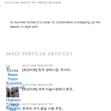
AUCTION INDUSTRY, PRESS RELEASE
Designer Silver, Luxury Accessories And Rare Toys
Highlight SJ Auctioneers’ Summer End Auction
As summer comes to a close, SJ Auctioneers is wrapping up the
season in style with…
MOST POPULAR ARTICLES
AUCTION INDUSTRY
[옥션리뷰] 한국 경매시장, 쿠사마...
AUCTION INDUSTRY
[옥션리뷰] 세계 미술시장에서 한국...
AUCTION INDUSTRY
한국의 과거 왕실 사용 추정...