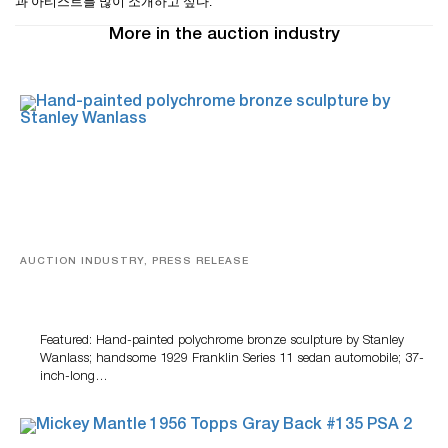
과 아티스트를 많이 소개하고 싶다.
More in the auction industry
AUCTION INDUSTRY, PRESS RELEASE
Bertoia’s August Automotive Sale Features More Than
100 Years Of Automotive History
Featured: Hand-painted polychrome bronze sculpture by Stanley
Wanlass; handsome 1929 Franklin Series 11 sedan automobile; 37-
inch-long…