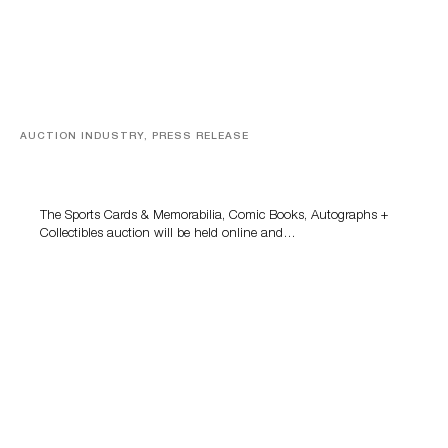
AUCTION INDUSTRY, PRESS RELEASE
Sports Cards, Comic Books And Memorabilia Highlight
Grant Zahajko Auctions’ August Sale
The Sports Cards & Memorabilia, Comic Books, Autographs +
Collectibles auction will be held online and…