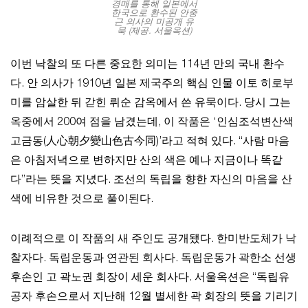
경매를 통해 일본에서
한국으로 환수된 안중
근 의사의 미공개 유
묵 (제공. 서울옥션)
이번 낙찰의 또 다른 중요한 의미는 114년 만의 국내 환수
다. 안 의사가 1910년 일본 제국주의 핵심 인물 이토 히로부
미를 암살한 뒤 갇힌 뤼순 감옥에서 쓴 유묵이다. 당시 그는
옥중에서 200여 점을 남겼는데, 이 작품은 ‘인심조석변산색
고금동(人心朝夕變山色古今同)’라고 적혀 있다. “사람 마음
은 아침저녁으로 변하지만 산의 색은 예나 지금이나 똑같
다”라는 뜻을 지녔다. 조선의 독립을 향한 자신의 마음을 산
색에 비유한 것으로 풀이된다.
이례적으로 이 작품의 새 주인도 공개됐다. 한미반도체가 낙
찰자다. 독립운동과 연관된 회사다. 독립운동가 곽한소 선생
후손인 고 곽노권 회장이 세운 회사다. 서울옥션은 “독립유
공자 후손으로서 지난해 12월 별세한 곽 회장의 뜻을 기리기