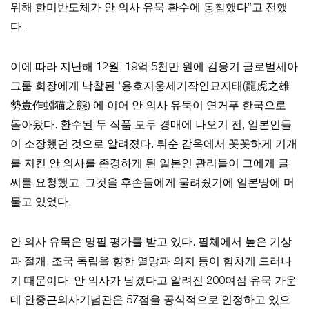
위해 한미반도체가 안 의사 유묵 환수에 동참했다”고 전했
다.
이에 따라 지난해 12월, 19억 5천만 원에 김웅기 글로벌세아
그룹 회장에게 낙찰된 ‘용호지웅세기작인묘지태(龍虎之雄
勢豈作蚓猫之態)’에 이어 안 의사 유묵이 연거푸 한국으로
돌아왔다. 환수된 두 작품 모두 경매에 나오기 전, 일본인들
이 소장했던 것으로 알려졌다. 뤼순 감옥에서 꼿꼿하게 기개
를 지킨 안 의사를 존경하게 된 일본인 관리들이 그에게 글
씨를 요청했고, 그것을 후손들에게 물려줬기에 일본땅에 머
물고 있었다.
안 의사 유묵은 명필 평가를 받고 있다. 필체에서 높은 기상
과 절개, 조국 독립을 향한 열망과 의지 등이 힘차게 드러나
기 때문이다. 안 의사가 남겼다고 알려진 200여점 유묵 가운
데 안중근의사기념관은 57점을 공식적으로 인정하고 있으