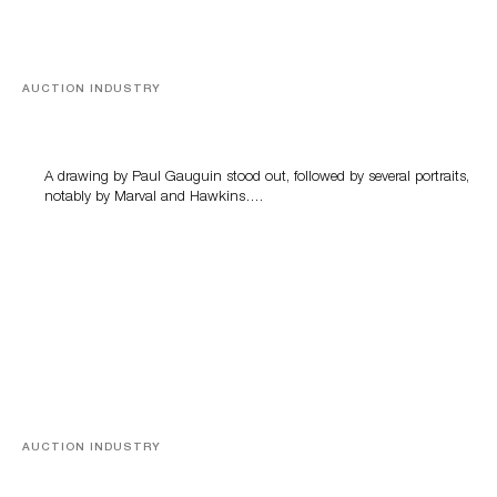
AUCTION INDUSTRY
Memories of Tahiti
A drawing by Paul Gauguin stood out, followed by several portraits,
notably by Marval and Hawkins….
AUCTION INDUSTRY
A Young Greco