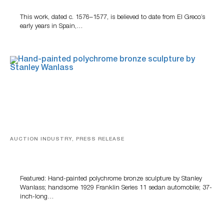
This work, dated c. 1576–1577, is believed to date from El Greco’s
early years in Spain,…
AUCTION INDUSTRY, PRESS RELEASE
Bertoia’s August Automotive Sale Features More Than
100 Years Of Automotive History
Featured: Hand-painted polychrome bronze sculpture by Stanley
Wanlass; handsome 1929 Franklin Series 11 sedan automobile; 37-
inch-long…