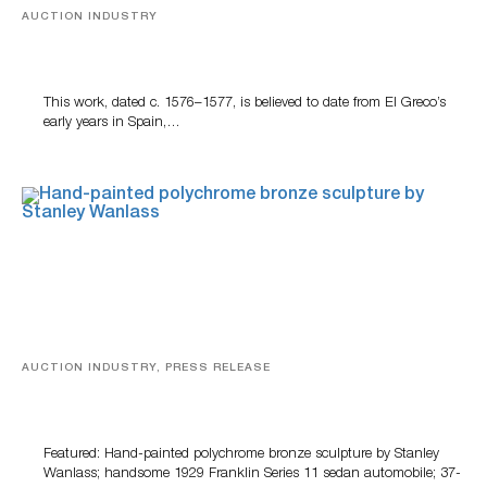
AUCTION INDUSTRY
A Young Greco
This work, dated c. 1576–1577, is believed to date from El Greco’s
early years in Spain,…
AUCTION INDUSTRY, PRESS RELEASE
Bertoia’s August Automotive Sale Features More Than
100 Years Of Automotive History
Featured: Hand-painted polychrome bronze sculpture by Stanley
Wanlass; handsome 1929 Franklin Series 11 sedan automobile; 37-