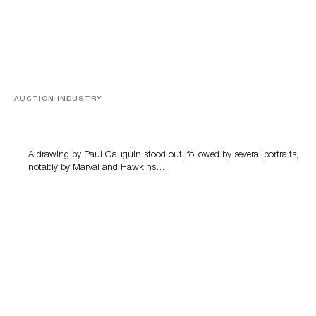
AUCTION INDUSTRY
Memories of Tahiti
A drawing by Paul Gauguin stood out, followed by several portraits,
notably by Marval and Hawkins….