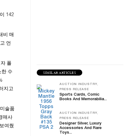
이 142
대비 매
고 언
업자 폴
소한 수
SIMILAR ARTICLES
%
AUCTION INDUSTRY,
드러지고
PRESS RELEASE
Sports Cards, Comic
Books And Memorabilia...
 미술품
AUCTION INDUSTRY,
 경매사
PRESS RELEASE
Designer Silver, Luxury
 보여줬
Accessories And Rare
Toys...