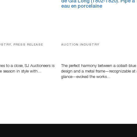
USTRY, PRESS RELEASE
AUCTION INDUSTRY
ver, Luxury Accessories
Precious Rituals from China and
ys Highlight SJ
Vietnam
s’ Summer End Auction
s to a close, SJ Auctioneers is
The perfect harmony between a cobalt-blue
e season in style with…
design and a metal frame—recognizable at
glance—evoked the works…