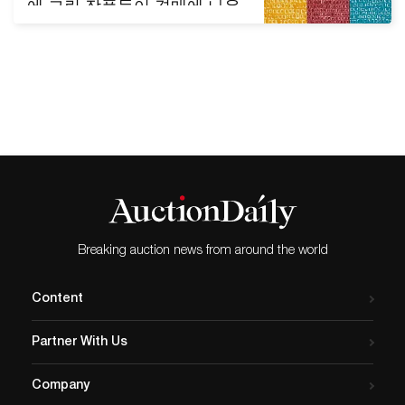
에 그린 작품들이 경매에 나온
다. 김 화백은 한국 미술품 경
매 사상 최고가를 가진 작가로,
그의 작품 ‘우주(Universe)’가
2019년 크리스티 홍콩에서 약
132억 원(구매 수수료 제외,
8,800만 홍콩달러)에 낙찰된
바 있다. 김환기, 무제, oil on
Korean paper, 1970s.(제공.
케이옥션) 한국 미술품 경매사
케이옥션은 5월…
Breaking auction news from around the world
Content
Partner With Us
Company