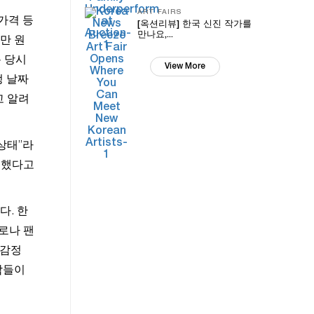
ART FAIRS
가격 등
[옥션리뷰] 한국 신진 작가를
만나요,...
0만 원
록 당시
View More
정 날짜
고 알려
상태”라
못했다고
다. 한
코로나 팬
 감정
람들이