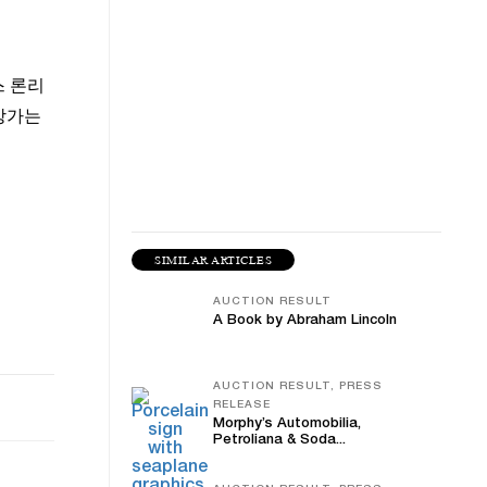
스 론리
예상가는
SIMILAR ARTICLES
AUCTION RESULT
A Book by Abraham Lincoln
AUCTION RESULT, PRESS
RELEASE
Morphy’s Automobilia,
Petroliana & Soda...