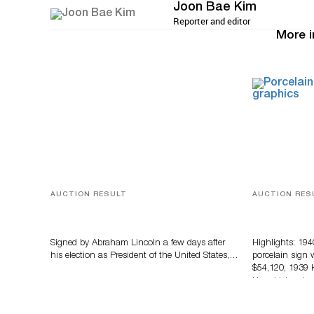
Joon Bae Kim
Reporter and editor
More i
AUCTION RESULT
AUCTION RES
A Book by Abraham Lincoln
Morphy’s Au
Soda Advert
Million
Signed by Abraham Lincoln a few days after
Highlights: 19
his election as President of the United States,…
porcelain sign 
$54,120; 1939 
Knucklehead m