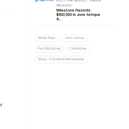
AUCTION RESULT, PRESS
RELEASE
Milestone Records
$802,000 In June Antique
&...
Abbey Road
John Lennon
Paul McCartney
Collectibles
Music, TV & Movie Memorabilia
ne
5¢