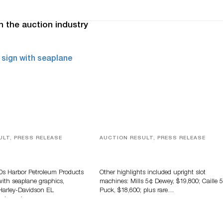
n the auction industry
ULT, PRESS RELEASE
AUCTION RESULT, PRESS RELEASE
tomobilia, Petroliana &
Milestone Records $802,000 In Ju
ising Auction Tops $1.6
Antique & Vintage Amusements
Auction
40s Harbor Petroleum Products
Other highlights included upright slot
with seaplane graphics,
machines: Mills 5¢ Dewey, $19,800; Caille 
Harley-Davidson EL
Puck, $18,600; plus rare…
otorcycle,…