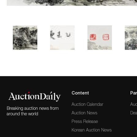
Content
Par
Auction Calendar
Auc
Breaking auction news from
Auction News
Dea
around the world
Press Release
Korean Auction News