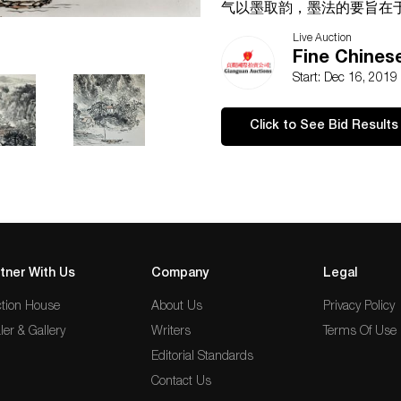
气以墨取韵，墨法的要旨在
达出画家的意志，赢得观众
Live Auction
Chen Hong
Fine Chines
Landscape
Start: Dec 16, 2019
Hand Scroll,
Ink & Color on Paper
Click to See Bid Results
Dated 2015
Entitled and signed Chen Ho
with three artist seals
Dimensions: 53¼ × 26⅝ in.
135.3 × 67.6 cm.
tner With Us
Company
Legal
tion House
About Us
Privacy Policy
ler & Gallery
Writers
Terms Of Use
Editorial Standards
Contact Us