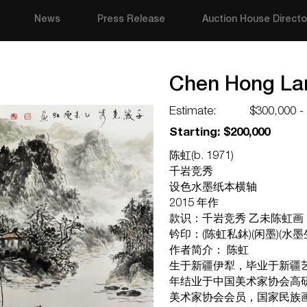
News
Press Release
Auction House Directo
Chen Hong La
Estimate:
$300,000 -
Starting: $200,000
陈虹(b. 1971)
千岩竞秀
设色水墨纸本横轴
2015 年作
款识：千岩竞秀 乙未陈虹画
钤印：(陈虹私鈢)(闲墨)(水墨
作者简介： 陈虹
生于新疆伊犁，毕业于新疆艺
年结业于中国美术家协会高研
美术家协会会员，国家民族